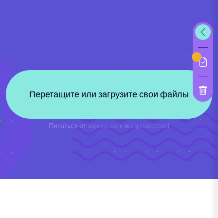
Перетащите или загрузите свои файлы
Питаться от
aspose.com
и
aspose.cloud