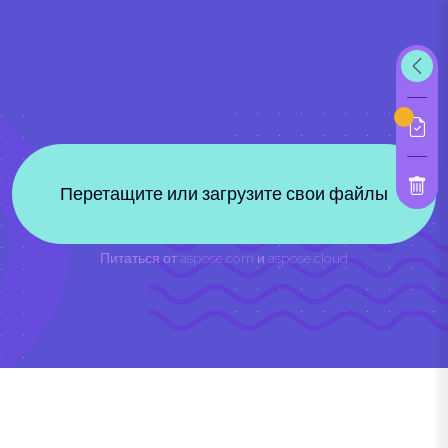
Перетащите или загрузите свои файлы
Питаться от
aspose.com
и
aspose.cloud