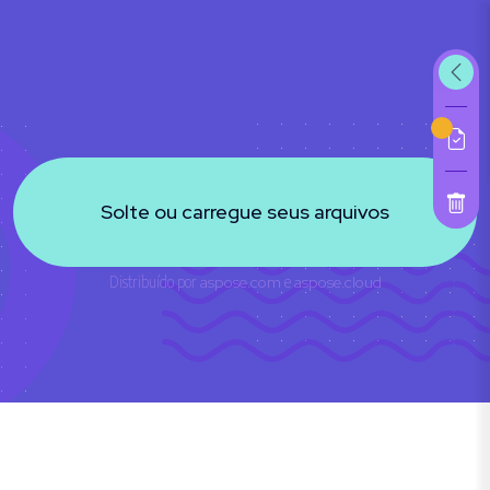
Solte ou carregue seus arquivos
Distribuído por
aspose.com
e
aspose.cloud