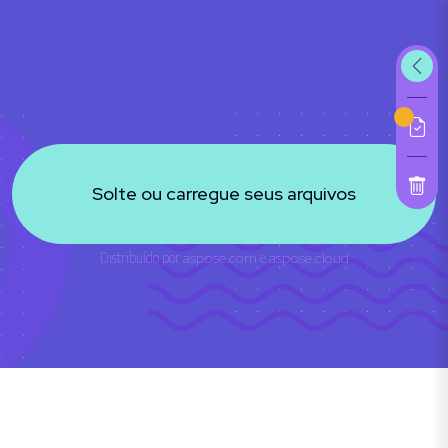
Solte ou carregue seus arquivos
Distribuído por
aspose.com
e
aspose.cloud