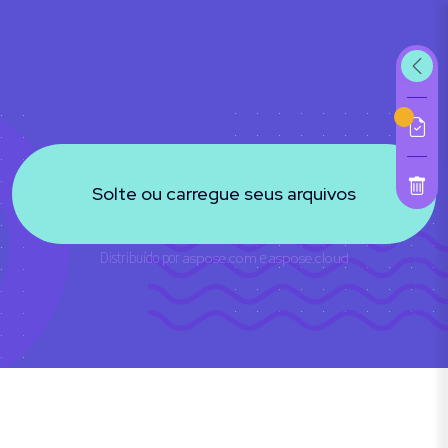
Solte ou carregue seus arquivos
Distribuído por
aspose.com
e
aspose.cloud