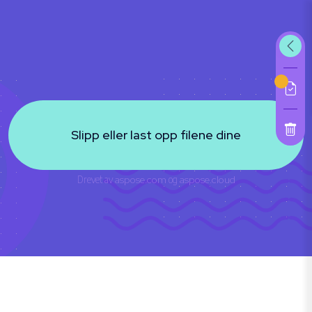
Slipp eller last opp filene dine
Drevet av
aspose.com
og
aspose.cloud