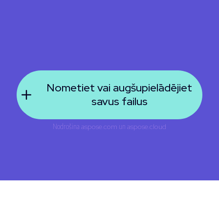
Nometiet vai augšupielādējiet
savus failus
Nodrošina
aspose.com
un
aspose.cloud