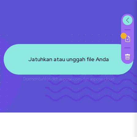
Jatuhkan atau unggah file Anda
Dipersembahkan oleh
aspose.com
dan
aspose.cloud