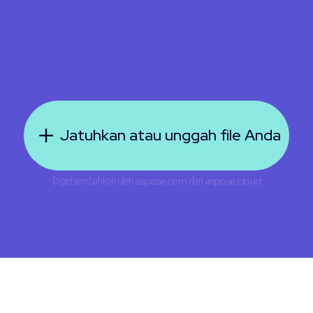
Jatuhkan atau unggah file Anda
Dipersembahkan oleh
aspose.com
dan
aspose.cloud