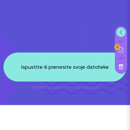
0
Ispustite ili prenesite svoje datoteke
Powered by
aspose.com
i
aspose.cloud