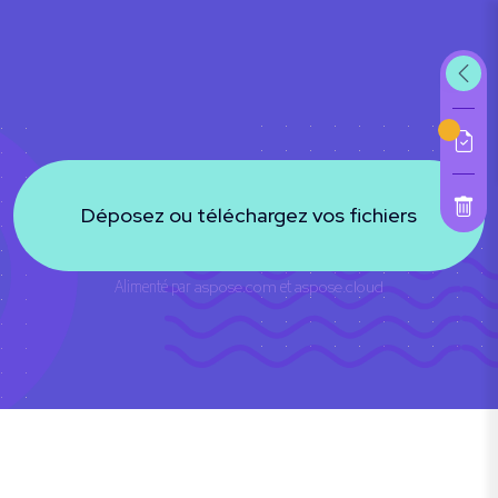
Déposez ou téléchargez vos fichiers
Alimenté par
aspose.com
et
aspose.cloud