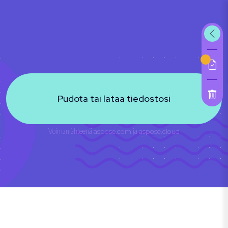
Pudota tai lataa tiedostosi
Voimanlähteenä
aspose.com
ja
aspose.cloud