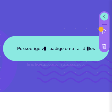
Pukseerige v�i laadige oma failid �les
Toiteallikaks
aspose.com
ja
aspose.cloud