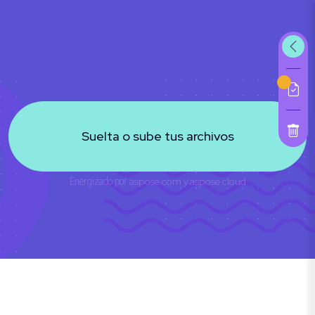
Suelta o sube tus archivos
Energizado por
aspose.com
y
aspose.cloud