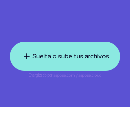
Suelta o sube tus archivos
Energizado por
aspose.com
y
aspose.cloud