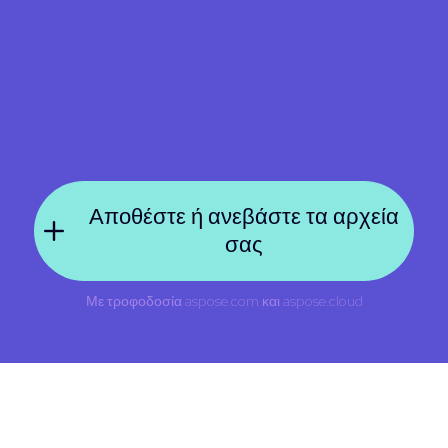
Αποθέστε ή ανεβάστε τα αρχεία
σας
Με τροφοδοσία
aspose.com
και
aspose.cloud