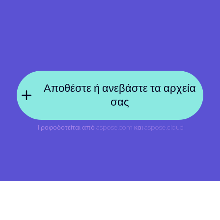
Αποθέστε ή ανεβάστε τα αρχεία
σας
Τροφοδοτείται από
aspose.com
και
aspose.cloud