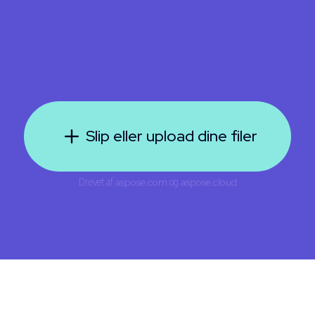
Slip eller upload dine filer
Drevet af
aspose.com
og
aspose.cloud