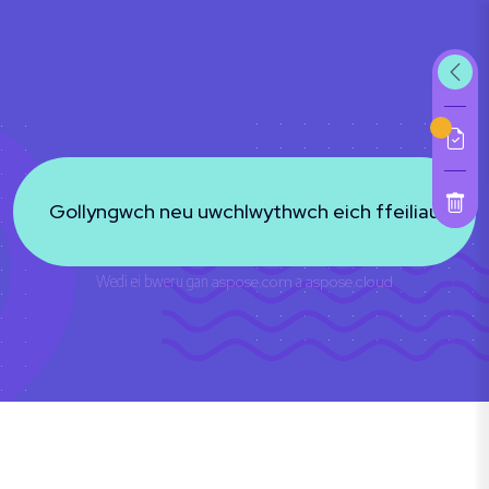
Gollyngwch neu uwchlwythwch eich ffeiliau
Wedi ei bweru gan
aspose.com
a
aspose.cloud