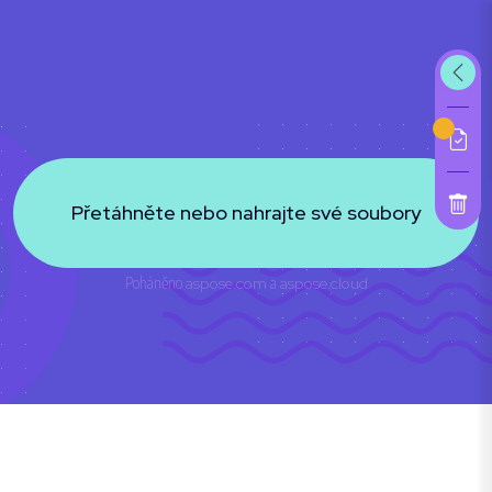
Přetáhněte nebo nahrajte své soubory
Poháněno
aspose.com
a
aspose.cloud