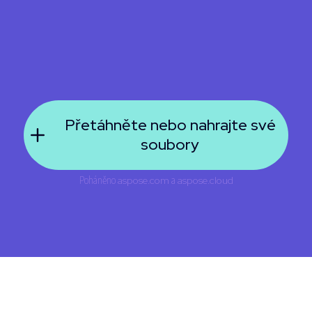
Přetáhněte nebo nahrajte své
soubory
Poháněno
aspose.com
a
aspose.cloud