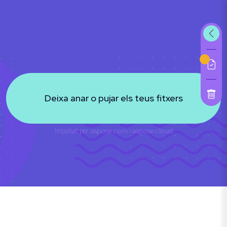
Deixa anar o pujar els teus fitxers
Impulsat per
aspose.com
i
aspose.cloud