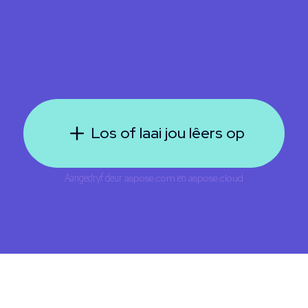
Los of laai jou lêers op
Aangedryf deur
aspose.com
en
aspose.cloud